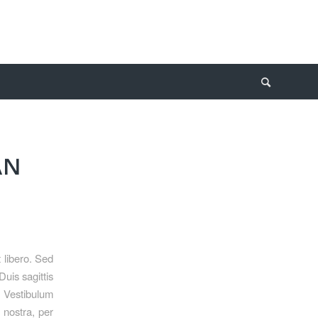
AN
 libero. Sed
uis sagittis
. Vestibulum
a nostra, per