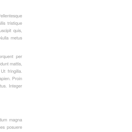
Pellentesque
is tristique
uscipit quis,
 Nulla metus
orquent per
dunt mattis,
t fringilla.
apien. Proin
tus. Integer
erdum magna
ices posuere