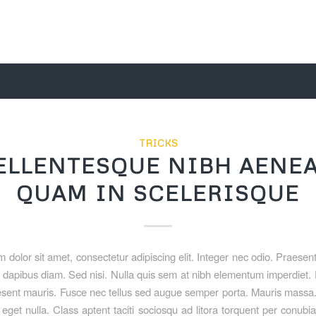
TRICKS
ELLENTESQUE NIBH AENE
QUAM IN SCELERISQUE
 dolor sit amet, consectetur adipiscing elit. Integer nec odio. Praesent
 dapibus diam. Sed nisi. Nulla quis sem at nibh elementum imperdiet. D
sent mauris. Fusce nec tellus sed augue semper porta. Mauris massa
 eget nulla. Class aptent taciti sociosqu ad litora torquent per conubi