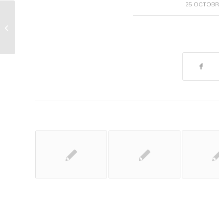
/
25 OCTOBR
Luctus non massa fusce ac turpis
quis