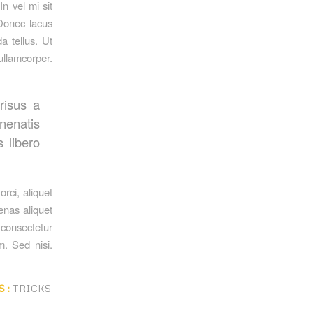
n vel mi sit
 Donec lacus
a tellus. Ut
ullamcorper.
risus a
nenatis
s libero
orci, aliquet
cenas aliquet
 consectetur
m. Sed nisi.
 :
TRICKS