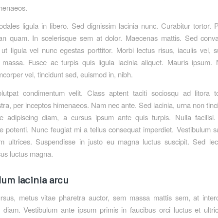
imenaeos.
odales ligula in libero. Sed dignissim lacinia nunc. Curabitur tortor. 
n quam. In scelerisque sem at dolor. Maecenas mattis. Sed convall
t ligula vel nunc egestas porttitor. Morbi lectus risus, iaculis vel, s
 massa. Fusce ac turpis quis ligula lacinia aliquet. Mauris ipsum.
corper vel, tincidunt sed, euismod in, nibh.
lutpat condimentum velit. Class aptent taciti sociosqu ad litora t
tra, per inceptos himenaeos. Nam nec ante. Sed lacinia, urna non tinci
e adipiscing diam, a cursus ipsum ante quis turpis. Nulla facilisi. U
 potenti. Nunc feugiat mi a tellus consequat imperdiet. Vestibulum s
 ultrices. Suspendisse in justo eu magna luctus suscipit. Sed lec
us luctus magna.
lum lacinia arcu
rsus, metus vitae pharetra auctor, sem massa mattis sem, at int
diam. Vestibulum ante ipsum primis in faucibus orci luctus et ultr