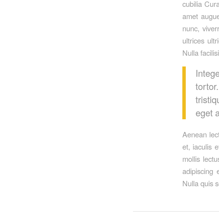
cubilia Cur
amet augue 
nunc, viver
ultrices ul
Nulla facilisi
Integ
torto
tristi
eget a
Aenean lectu
et, iaculis 
mollis lect
adipiscing 
Nulla quis 