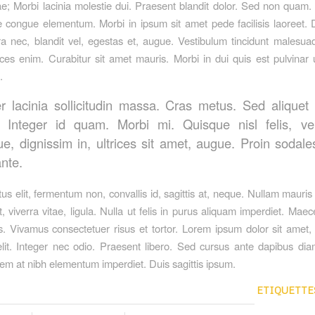
ae; Morbi lacinia molestie dui. Praesent blandit dolor. Sed non quam. I
congue elementum. Morbi in ipsum sit amet pede facilisis laoreet.
ra nec, blandit vel, egestas et, augue. Vestibulum tincidunt malesuad
trices enim. Curabitur sit amet mauris. Morbi in dui quis est pulvinar 
.
er lacinia sollicitudin massa. Cras metus. Sed aliquet 
r. Integer id quam. Morbi mi. Quisque nisl felis, ve
que, dignissim in, ultrices sit amet, augue. Proin sodale
nte.
s elit, fermentum non, convallis id, sagittis at, neque. Nullam mauris 
et, viverra vitae, ligula. Nulla ut felis in purus aliquam imperdiet. Mae
us. Vivamus consectetuer risus et tortor. Lorem ipsum dolor sit amet,
elit. Integer nec odio. Praesent libero. Sed cursus ante dapibus dia
sem at nibh elementum imperdiet. Duis sagittis ipsum.
ETIQUETTES