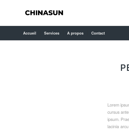
Accueil
Services
A propos
Contact
P
Lorem ipsum
cursus ante
ipsum. Prae
lacinia arcu