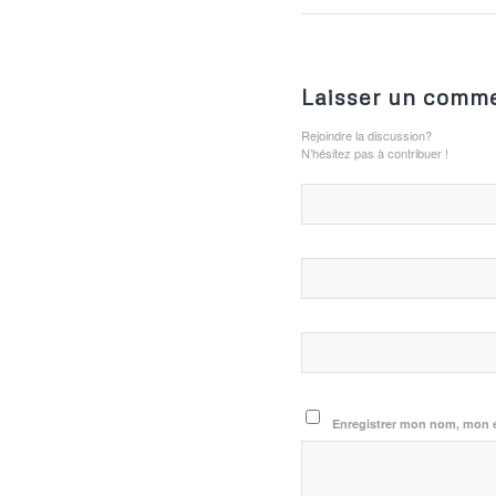
Laisser un comme
Rejoindre la discussion?
N’hésitez pas à contribuer !
Enregistrer mon nom, mon e