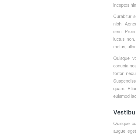
inceptos h
Curabitur s
nibh. Aenea
sem. Proin u
luctus non,
metus, ullam
Quisque vo
conubia nos
tortor nequ
Suspendisse
quam. Etiam
euismod lac
Vestibu
Quisque cu
augue eget 